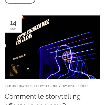
14
SEP
COMMUNICATION
,
STORYTELLING
BY
CYRIL FÉRON
Comment le storytelling