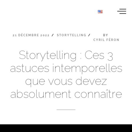
21
DÉCEMBRE
2022
STORYTELLING
BY
CYRIL
FÉRON
Storytelling
:
Ces
3
astuces
intemporelles
que
vous
devez
absolument
connaître