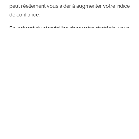
peut réellement vous aider à augmenter votre indice
de confiance.
En incluant du storytelling dans votre stratégie, vous
ne pouvez que développer votre image de marque
et donc votre visibilité.
Et en augmentant votre
visibilité, vous augmentez vos ventes
.
De plus, les symboles sont puissants et peuvent
également évoquer des émotions fortes.
Les clients
et le public sont plus susceptibles de davantage
se lier à vous si vous devenez un symbole
. Vous
transmettrez ainsi un message et des valeurs
importantes pour vos clients.
Si vous n’êtes pas à l’aise avec l’exercice, n’hésitez